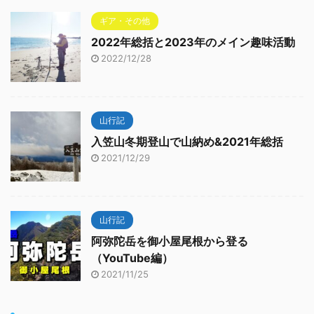
ギア・その他
2022年総括と2023年のメイン趣味活動
2022/12/28
山行記
入笠山冬期登山で山納め&2021年総括
2021/12/29
山行記
阿弥陀岳を御小屋尾根から登る
（YouTube編）
2021/11/25