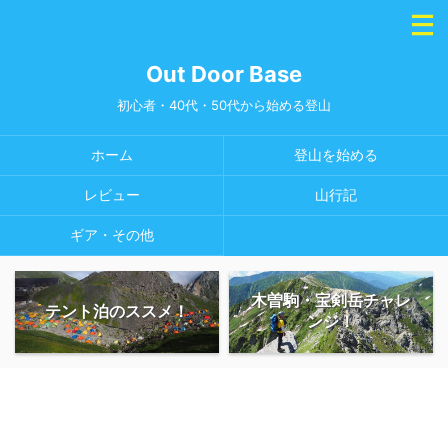
Out Door Base
初心者・40代・50代から始める登山
ホーム
登山を始める
レビュー
山行記
ギア・その他
木曽駒・宝剣岳チャレ
テント泊のススメ！
ンジ！