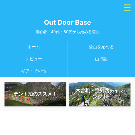
Out Door Base
初心者・40代・50代から始める登山
ホーム
登山を始める
レビュー
山行記
ギア・その他
木曽駒・宝剣岳チャレ
テント泊のススメ！
ンジ！