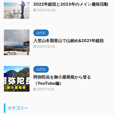
2022年総括と2023年のメイン趣味活動
2022/12/28
山行記
入笠山冬期登山で山納め&2021年総括
2021/12/29
山行記
阿弥陀岳を御小屋尾根から登る
（YouTube編）
2021/11/25
カテゴリー