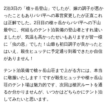
2泊3日の「槍ヶ岳登山」でしたが、嫁の調子が悪か
ったこともありババ平への幕営変更したが正直これ
は正解でした。2日目の槍ヶ岳からババ平への下山
最中に、何組ものテント泊装備の登山者とすれ違い
ましたが、気温も高かったせいもありますが皆一様
に「虫の息」でした！山爺も初日調子が良かったと
はいえ、殺生ヒュッテに予定通り到着できたか自信
がありません！
テント泊装備で槍ヶ岳山荘まで上がる方には、本当
に敬服いたします！ですが殺生ヒュッテや槍ヶ岳山
荘のテント場は魅力的です、次回は槍沢ルートを通
るか分かりませんが、いつかはどちらかにテント泊
してみたいと思います。