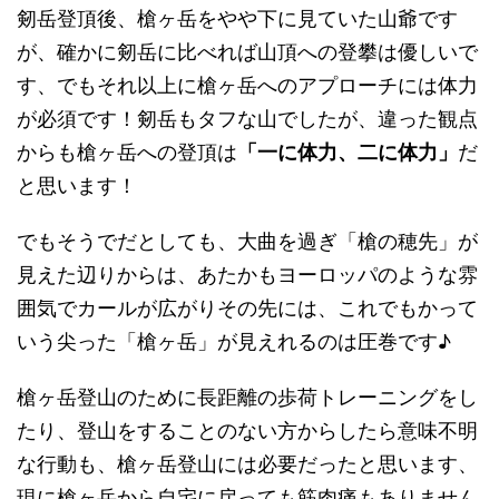
剱岳登頂後、槍ヶ岳をやや下に見ていた山爺です
が、確かに剱岳に比べれば山頂への登攀は優しいで
す、でもそれ以上に槍ヶ岳へのアプローチには体力
が必須です！剱岳もタフな山でしたが、違った観点
からも槍ヶ岳への登頂は
「一に体力、二に体力」
だ
と思います！
でもそうでだとしても、大曲を過ぎ「槍の穂先」が
見えた辺りからは、あたかもヨーロッパのような雰
囲気でカールが広がりその先には、これでもかって
いう尖った「槍ヶ岳」が見えれるのは圧巻です♪
槍ヶ岳登山のために長距離の歩荷トレーニングをし
たり、登山をすることのない方からしたら意味不明
な行動も、槍ヶ岳登山には必要だったと思います、
現に槍ヶ岳から自宅に戻っても筋肉痛もありません