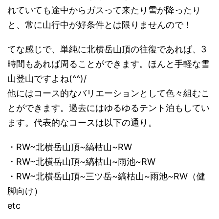
れていても途中からガスって来たり雪が降ったり
と、常に山行中が好条件とは限りませんので！
てな感じで、単純に北横岳山頂の往復であれば、3
時間もあれば周ることができます。ほんと手軽な雪
山登山ですよね(^^)/
他にはコース的なバリエーションとして色々組むこ
とができます。過去にはゆるゆるテント泊もしてい
ます。代表的なコースは以下の通り。
・RW~北横岳山頂~縞枯山~RW
・RW~北横岳山頂~縞枯山~雨池~RW
・RW~北横岳山頂~三ツ岳~縞枯山~雨池~RW（健
脚向け）
etc