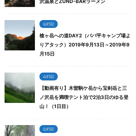
沢温泉とZUND-BARラーメン
山行記
槍ヶ岳への道DAY2（ババ平キャンプ場よ
りアタック）2019年9月13日～2019年9
月15日
山行記
【動画有り】木曽駒ケ岳から宝剣岳と三
ノ沢岳を満喫テント泊で2泊3日のゆる登
山！（1日目）
山行記