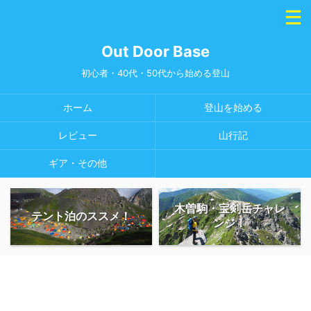
Out Door Base
初心者・40代・50代から始める登山
ホーム
登山を始める
レビュー
山行記
ギア・その他
木曽駒・宝剣岳チャレ
テント泊のススメ！
ンジ！