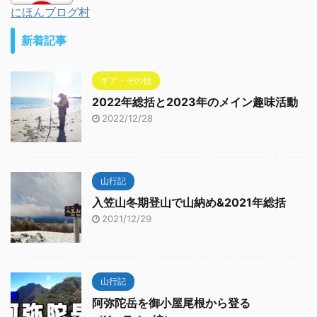
にほんブログ村
新着記事
ギア・その他
2022年総括と2023年のメイン趣味活動
2022/12/28
山行記
入笠山冬期登山で山納め&2021年総括
2021/12/29
山行記
阿弥陀岳を御小屋尾根から登る