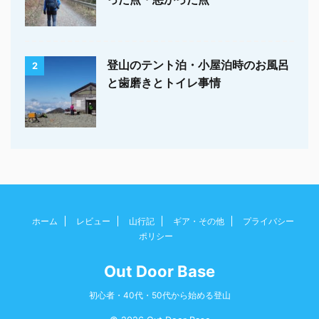
登山のテント泊・小屋泊時のお風呂
2
と歯磨きとトイレ事情
ホーム
レビュー
山行記
ギア・その他
プライバシー
ポリシー
Out Door Base
初心者・40代・50代から始める登山