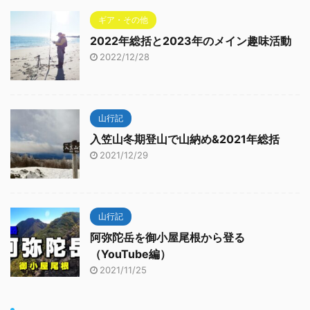
ギア・その他
2022年総括と2023年のメイン趣味活動
2022/12/28
山行記
入笠山冬期登山で山納め&2021年総括
2021/12/29
山行記
阿弥陀岳を御小屋尾根から登る
（YouTube編）
2021/11/25