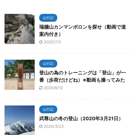
山行記
瑞牆山カンマンボロンを探せ（動画で道
案内付き）
2020/7/3
山行記
登山の為のトレーニングは「登山」が一
番（歩荷だけどね）※動画も撮ってみた
2020/6/12
山行記
武尊山の冬の登山（2020年3月21日）
2020/3/23