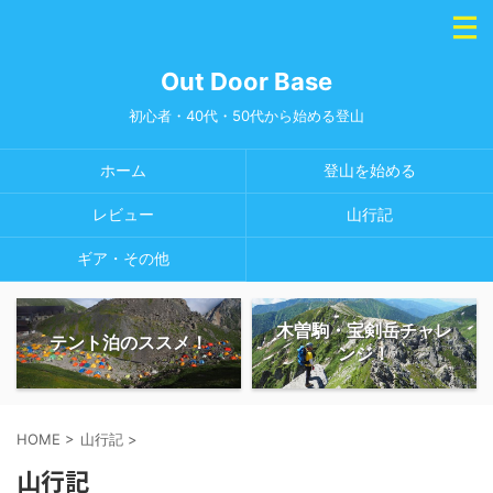
Out Door Base
初心者・40代・50代から始める登山
ホーム
登山を始める
レビュー
山行記
ギア・その他
木曽駒・宝剣岳チャレ
テント泊のススメ！
ンジ！
HOME
>
山行記
>
山行記