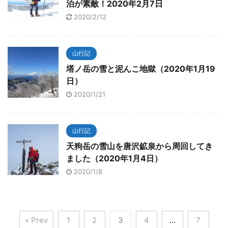
泊が素敵！2020年2月7日
2020/2/12
山行記
塔ノ岳の雪と泥んこ地獄（2020年1月19
日）
2020/1/21
山行記
天狗岳の雪山を唐沢鉱泉から周回してき
ました（2020年1月4日）
2020/1/8
« Prev
1
2
3
4
…
7