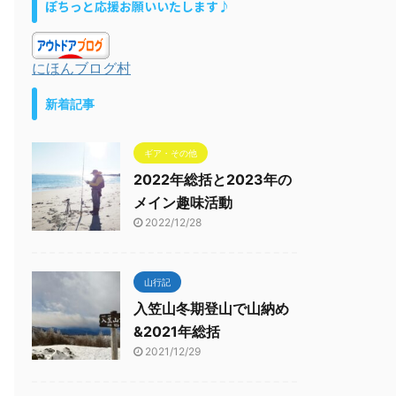
ぽちっと応援お願いいたします♪
にほんブログ村
新着記事
ギア・その他
2022年総括と2023年の
メイン趣味活動
2022/12/28
山行記
入笠山冬期登山で山納め
&2021年総括
2021/12/29