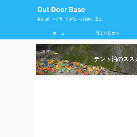
Out Door Base
初心者・40代・50代から始める登山
ホーム
登山を始める
テント泊のスス