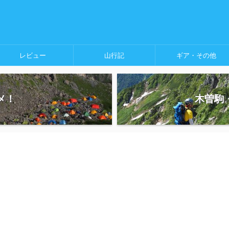
レビュー
山行記
ギア・その他
メ！
木曽駒